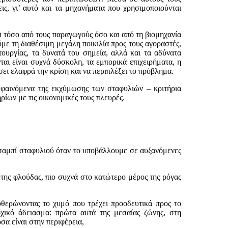
ς, γι’ αυτό και τα μηχανήματα που χρησιμοποιούνται
όσο από τους παραγωγούς όσο και από τη βιομηχανία
ύμε τη διαθέσιμη μεγάλη ποικιλία προς τους αγοραστές,
τουργίας, τα δυνατά του σημεία, αλλά και τα αδύνατα
αι είναι συχνά δύσκολη, τα εμπορικά επιχειρήματα, η
ι ελαφρά την κρίση και να περιπλέξει το πρόβλημα.
αινόμενα της εκχύμωσης των σταφυλιών – κριτήρια
ηρίων με τις οικονομικές τους πλευρές.
αμπί σταφυλιού όταν το υποβάλλουμε σε αυξανόμενες
 της φλούδας, πιο συχνά στο κατώτερο μέρος της ρόγας
υθερώνοντας το χυμό που τρέχει προοδευτικά προς το
οχικό άδειασμα: πρώτα αυτά της μεσαίας ζώνης, στη
σα είναι στην περιφέρεια,