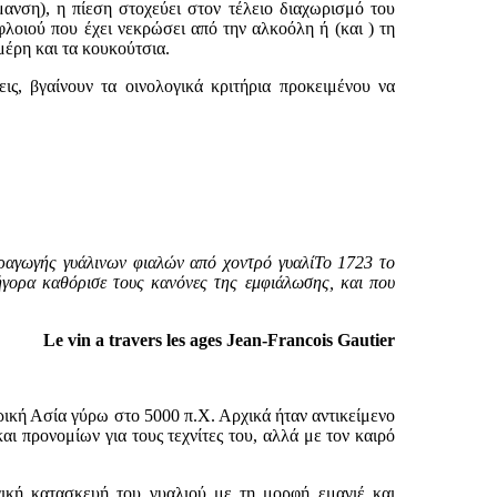
ανση), η πίεση στοχεύει στον τέλειο διαχωρισμό του
φλοιού που έχει νεκρώσει από την αλκοόλη ή (και ) τη
έρη και τα κουκούτσια.
, βγαίνουν τα οινολογικά κριτήρια προκειμένου να
ραγωγής γυάλινων φιαλών από χοντρό γυαλίΤο 1723 το
ρήγορα καθόρισε τους κανόνες της εμφιάλωσης, και που
Le vin a travers les ages Jean-Francois Gautier
ρική Ασία γύρω στο 5000 π.Χ. Αρχικά ήταν αντικείμενο
ι προνομίων για τους τεχνίτες του, αλλά με τον καιρό
ή κατασκευή του γυαλιού με τη μορφή εμαγιέ και