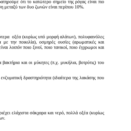
ηρούμε ότι το κατώτερο σημείο της ρόγας είναι πιο
ση μεταξύ των δυο ζωνών είναι περίπου 10%.
τερα οξέα (κυρίως υπό μορφή αλάτων), πολυφαινόλες
α με την ποικιλία), οσμηρές ουσίες (αρωματικές και
αι λοιπόν ποιο ξινοί, ποιο τανικοί, ποιο έγχρωμοι και
ακτήρια και οι μύκητες (π.χ. μυκήλια, βοτρύτις) του
νζυματική δραστηριότητα (ιδιαίτερα της λακάσης που
έχει ελάχιστα σάκχαρα και νερό, πολλά οξέα (κυρίως
ων.