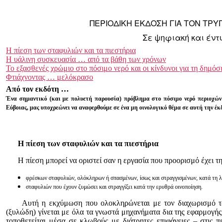
ΠΕΡΙΟΔΙΚΗ ΕΚΔΟΣΗ ΓΙΑ ΤΟΝ ΤΡΥ
Σε ψηφιακή και έν
Η πίεση των σταφυλιών και τα πιεστήρια
Η υάλινη συσκευασία … από τα βάθη των χρόνων
Το εξασθενές χρώμιο στο πόσιμο νερό και οι κίνδυνοι για τη δημόσ
Φτιάχνοντας … μελόκρασο
Από τον εκδότη …
Ένα σημαντικό (και με πολυετή παρουσία) πρόβλημα στο πόσιμο νερό περιοχών
Εύβοιας, μας υποχρεώνει να αναφερθούμε σε ένα μη οινολογικό θέμα σε αυτή την έκ
Η πίεση των σταφυλιών και τα πιεστήρια
Η πίεση μπορεί να οριστεί σαν η εργασία που προορισμό έχει 
φρέσκων σταφυλιών, ολόκληρων ή σπασμένων, ίσως και στραγγισμένων, κατά τη λ
σταφυλιών που έχουν ζυμώσει και στραγγίξει κατά την ερυθρά οινοποίηση.
Αυτή η εκχύμωση που ολοκληρώνεται με τον διαχωρισμό των 
(ξυλώδη) γίνεται με όλα τα γνωστά μηχανήματα δια της εφαρμογής
τοποθετείται μέσα σε κλωβούς με διάτρητες επιφάνειες – στις 