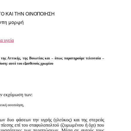
ΓΟ ΚΑΙ ΤΗΝ ΟΙΝΟΠΟΙΗΣΗ
τυπη μορφή
ια υγεία
 της Αττικής, της Βοιωτίας και – όπως παρατηρούμε τελευταία –
δοση: αυτό του εξασθενούς χρωμίου
την εκχύμωση των:
ευκή οινοποίηση,
δυο φάσεων την υγρής (γλεύκος) και της στερεάς
 πίεσης επί του σταφυλοπολτού (ζυμωμένου ή όχι) που
περισσότερες των περιπτώσεων. Μέσα σε αυτούς τους