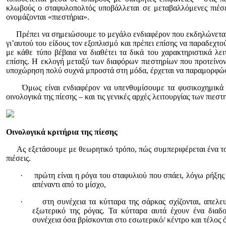
κλωβούς ο σταφυλοπολτός υποβάλλεται σε μεταβαλλόμενες πιέσει
ονομάζονται «πιεστήρια».
Πρέπει να σημειώσουμε το μεγάλο ενδιαφέρον που εκδηλώνεται τ
γι’αυτού του είδους τον εξοπλισμό και πρέπει επίσης να παραδεχτο
με κάθε τύπο βέβαια να διαθέτει τα δικά του χαρακτηριστικά λει
επίσης. Η εκλογή μεταξύ των διαφόρων πιεστηρίων που προτείνοντ
υποχώρηση πολύ συχνά μπροστά στη μόδα, έρχεται να παραμορφώσε
Όμως είναι ενδιαφέρον να υπενθυμίσουμε τα φυσικοχημικά φ
οινολογικά της πίεσης – και τις γενικές αρχές λειτουργίας των πιεστ
Οινολογικά κριτήρια της πίεσης
Ας εξετάσουμε με θεωρητικό τρόπο, πώς συμπεριφέρεται ένα τσ
πιέσεις.
·
πρώτη είναι η ρόγα του σταφυλιού που σπάει, λόγω ρήξης
απέναντι από το μίσχο,
·
στη συνέχεια τα κύτταρα της σάρκας σχίζονται, απελε
εξωτερικό της ρόγας. Τα κύτταρα αυτά έχουν ένα διαδ
συνέχεια όσα βρίσκονται στο εσωτερικό/ κέντρο και τέλος ό