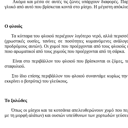
Ακόμα και μέσα σε αυτές τις ζώνες υπάρχουν διαφορές. Παρατ
γλυκό από αυτό που βρίσκεται κοντά στο μίσχο. Η μέγιστη απόκλι
Ο φλοιός
Τα κύτταρα του φλοιού περιέχουν λιγότερο νερό, αλλά περισσό
(χρωστικές ουσίες, τανίνες σε ποσότητες κυμαινόμενες ανάλογ
προδρόμους αυτών). Οι χυμοί που προέρχονται από τους φλοιούς είν
ποιο αρωματικοί από τους χυμούς που προέρχονται από τη σάρκα.
Είναι στο περιβάλλον του φλοιού που βρίσκονται οι ζύμες, τα β
σταφυλιού.
Στο ίδιο επίσης περιβάλλον του φλοιού συναντάμε κυρίως την ε
εκκρίνει ο βοτρύτις) του γλεύκους.
Το ξυλώδες
Όπως οι μίσχοι και τα κοτσάνια απελευθερώνουν χυμό που περι
με τη μορφή αλάτων) και ουσιών υπεύθυνων των χορτωδών γεύσε