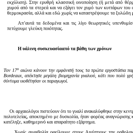
εκχύλιση). Στην ερυθρή κλασσική οινοποίηση (ή μετά από θέρμ
χυμού από τα στερεά και να εξάγει τον χυμό των κυττάρων του 
θερμοκρασία, αλλά και εδώ χωρίς να καταστρέψουμε τα ξυλώδη μ
Απ’αυτά τα δεδομένα και τις λίγο θεωρητικές υπενθυμίσεις
πετύχουμε γλεύκη ποιότητας.
Η υάλινη συσκευασίααπό τα βάθη των χρόνων
ο
Τον 17
αιώνα κάνουν την εμφάνισή τους τα πρώτα εργοστάσια πα
Bordeaux
, απέκτησε μεγάλη βιομηχανία γυαλιού, κάτι που πολύ γ
σύντομα υιοθέτησαν οι παραγωγοί.
Οι αρχαιολόγοι πιστεύουν ότι το γυαλί ανακαλύφθηκε στην κεντ
πολυτελείας, αποκτημένο με δυσκολία, ήταν φορέας αναγνώρισης κα
κατέληξε, καθημερινό και απαραίτητο εξάρτημα.
Χωρίς αμφιβολία οφείλουμε στους Αιγύπτιους την ορθολογικ