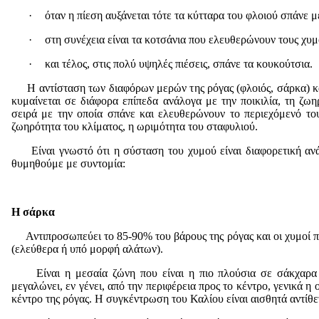
·
όταν η πίεση αυξάνεται τότε τα κύτταρα του φλοιού σπάνε με
·
στη συνέχεια είναι τα κοτσάνια που ελευθερώνουν τους χυμ
·
και τέλος, στις πολύ υψηλές πιέσεις, σπάνε τα κουκούτσια.
Η αντίσταση των διαφόρων μερών της ρόγας (φλοιός, σάρκα) και
κυμαίνεται σε διάφορα επίπεδα ανάλογα με την ποικιλία, τη ζω
σειρά με την οποία σπάνε και ελευθερώνουν το περιεχόμενό τους 
ζωηρότητα του κλίματος, η ωριμότητα του σταφυλιού.
Είναι γνωστό ότι η σύσταση του χυμού είναι διαφορετική ανά
θυμηθούμε με συντομία:
Η σάρκα
Αντιπροσωπεύει το 85-90% του βάρους της ρόγας και οι χυμοί π
(ελεύθερα ή υπό μορφή αλάτων).
Είναι η μεσαία ζώνη που είναι η πιο πλούσια σε σάκχαρα 
μεγαλώνει, εν γένει, από την περιφέρεια προς το κέντρο, γενικά η
κέντρο της ρόγας. Η συγκέντρωση του Καλίου είναι αισθητά αντίθε